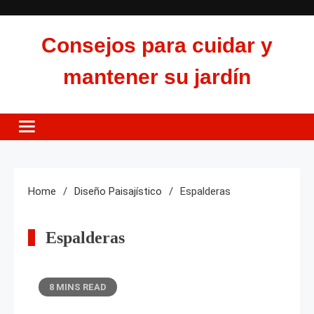
Skip
to
Consejos para cuidar y
content
mantener su jardín
Home
Diseño Paisajístico
Espalderas
Espalderas
8 MINS READ