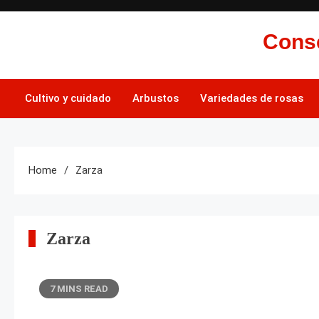
Skip
to
Conse
content
Cultivo y cuidado
Arbustos
Variedades de rosas
Home
Zarza
Zarza
7 MINS READ