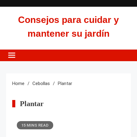
Skip
to
Consejos para cuidar y
content
mantener su jardín
Home
Cebollas
Plantar
Plantar
15 MINS READ