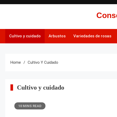
Skip
to
Conse
content
Cultivo y cuidado
Arbustos
Variedades de rosas
Home
Cultivo Y Cuidado
Cultivo y cuidado
10 MINS READ