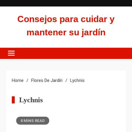
Skip
to
Consejos para cuidar y
content
mantener su jardín
Home
Flores De Jardín
Lychnis
Lychnis
8 MINS READ