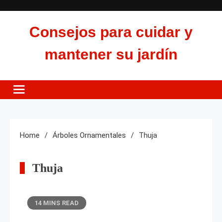
Skip
to
Consejos para cuidar y
content
mantener su jardín
Home
Árboles Ornamentales
Thuja
Thuja
14 MINS READ