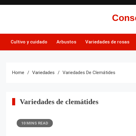
Skip
to
Conse
content
Cultivo y cuidado
Arbustos
Variedades de rosas
Home
Variedades
Variedades De Clemátides
Variedades de clemátides
10 MINS READ