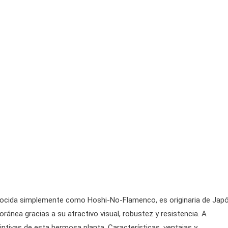
nocida simplemente como Hoshi-No-Flamenco, es originaria de Jap
ránea gracias a su atractivo visual, robustez y resistencia. A
intivas de esta hermosa planta. Características, ventajas y