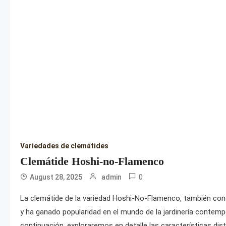
Variedades de clemátides
Clemátide Hoshi-no-Flamenco
0
August 28, 2025
admin
La clemátide de la variedad Hoshi-No-Flamenco, también co
y ha ganado popularidad en el mundo de la jardinería contempo
continuación, exploraremos en detalle las características dist