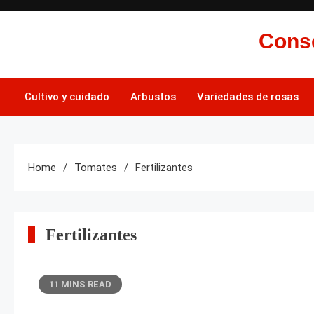
Skip
to
Conse
content
Cultivo y cuidado
Arbustos
Variedades de rosas
Home
Tomates
Fertilizantes
Fertilizantes
11 MINS READ