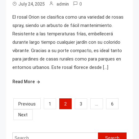
0
July 24, 2025
admin
El rosal Orion se clasifica como una variedad de rosas
spray, siendo un arbusto de fácil mantenimiento.
Resistente a las temperaturas frías, embellecerá
durante largo tiempo cualquier jardín con su colorido
vibrante. Gracias a su porte compacto, es ideal tanto
para jardines de casas rurales como para parques en
entornos urbanos. Este rosal florece desde […]
Read More
Posts
2
…
Previous
1
3
6
Next
pagination
Search