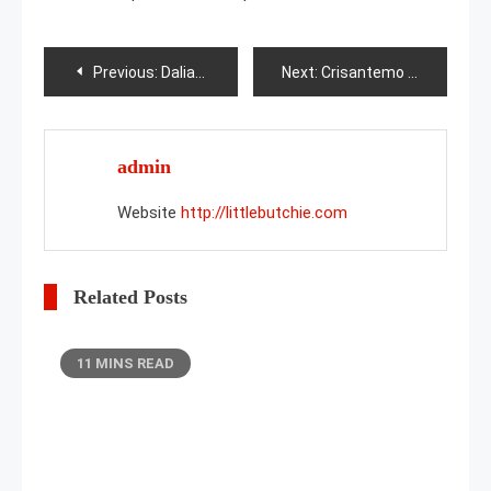
Post
Previous:
Dalias Blue Boy
Next:
Crisantemo Ellen White
navigation
admin
Website
http://littlebutchie.com
Related Posts
11 MINS READ