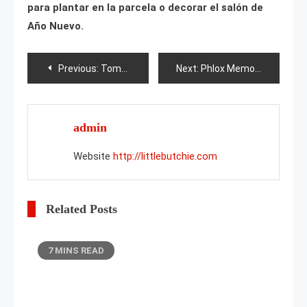
para plantar en la parcela o decorar el salón de
Año Nuevo.
Post
Previous:
Tomate Papina Hija
Next:
Phlox Memoria del corazón
navigation
admin
Website
http://littlebutchie.com
Related Posts
7 MINS READ