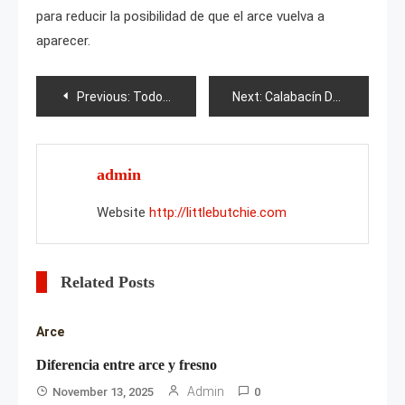
para reducir la posibilidad de que el arce vuelva a
aparecer.
Post
Previous:
Todo sobre las frambuesas silvestres
Next:
Calabacín Drakosha
navigation
admin
Website
http://littlebutchie.com
Related Posts
Arce
Diferencia entre arce y fresno
Admin
November 13, 2025
0