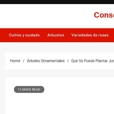
Skip
to
Conse
content
Cultivo y cuidado
Arbustos
Variedades de rosas
Home
Árboles Ornamentales
Qué Se Puede Plantar Ju
11 MINS READ