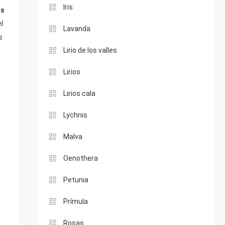
Iris
as
l
Lavanda
s
Lirio de los valles
Lirios
Lirios cala
Lychnis
Malva
Oenothera
Petunia
Prímula
Rosas