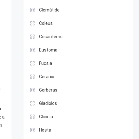
Clemátide
Coleus
Crisantemo
Eustoma
Fucsia
Geranio
n
Gerberas
Gladiolos
n
z a
Glicinia
én
Hosta