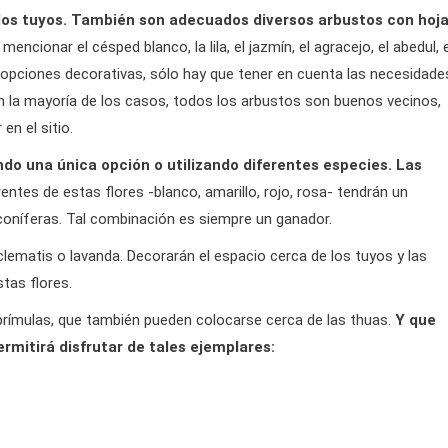
 los tuyos. También son adecuados diversos arbustos con hoj
encionar el césped blanco, la lila, el jazmín, el agracejo, el abedul, e
 opciones decorativas, sólo hay que tener en cuenta las necesidade
 En la mayoría de los casos, todos los arbustos son buenos vecinos,
n el sitio.
ndo una única opción o utilizando diferentes especies. Las
ntes de estas flores -blanco, amarillo, rojo, rosa- tendrán un
coníferas. Tal combinación es siempre un ganador.
ematis o lavanda. Decorarán el espacio cerca de los tuyos y las
stas flores.
 prímulas, que también pueden colocarse cerca de las thuas.
Y que
ermitirá disfrutar de tales ejemplares: