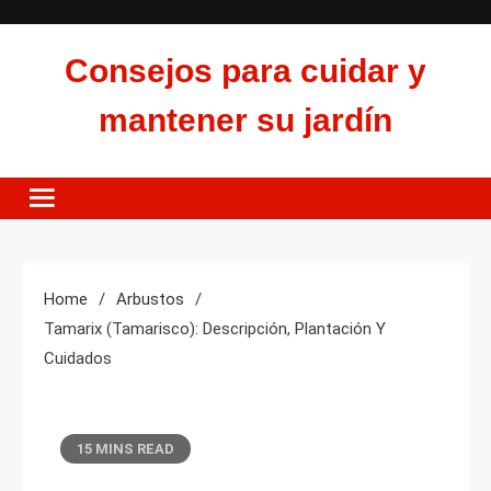
Skip
to
Consejos para cuidar y
content
mantener su jardín
Home
Arbustos
Tamarix (tamarisco): Descripción, Plantación Y
Cuidados
15 MINS READ