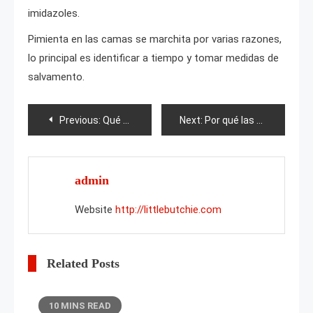
imidazoles.
Pimienta en las camas se marchita por varias razones,
lo principal es identificar a tiempo y tomar medidas de
salvamento.
Post
Previous:
Qué baya se parece a una frambuesa?
Next:
Por qué las uvas se cubren de placa blanca y qué hacer al respecto?
navigation
admin
Website
http://littlebutchie.com
Related Posts
10 MINS READ