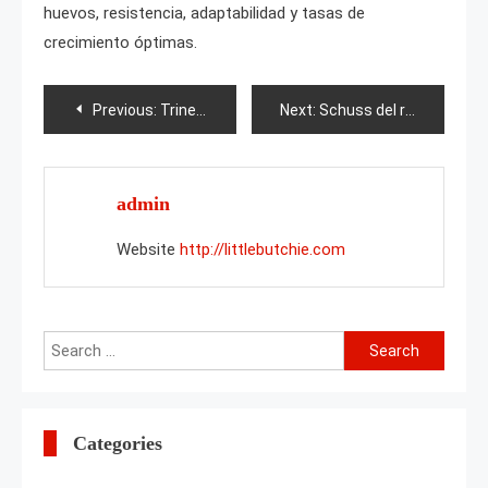
huevos, resistencia, adaptabilidad y tasas de
crecimiento óptimas.
Post
Previous:
Trineo Chukchi
Next:
Schuss del rosal
navigation
admin
Website
http://littlebutchie.com
Search
for:
Categories