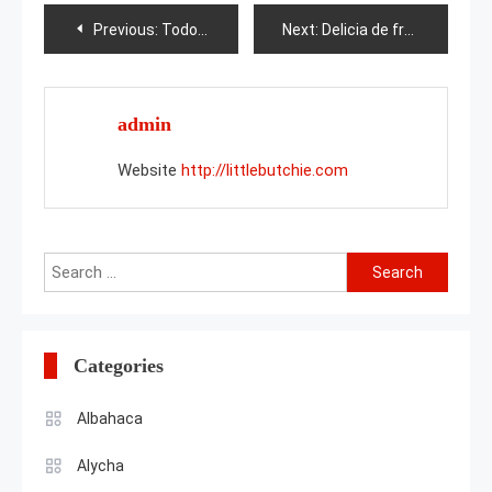
Post
Previous:
Todo sobre los geranios de los prados
Next:
Delicia de fresa gigante
navigation
admin
Website
http://littlebutchie.com
Search
for:
Categories
Albahaca
Alycha