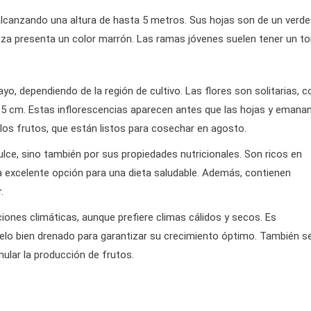
, alcanzando una altura de hasta 5 metros. Sus hojas son de un verde
eza presenta un color marrón. Las ramas jóvenes suelen tener un t
mayo, dependiendo de la región de cultivo. Las flores son solitarias, c
5 cm. Estas inflorescencias aparecen antes que las hojas y emana
los frutos, que están listos para cosechar en agosto.
ce, sino también por sus propiedades nutricionales. Son ricos en
na excelente opción para una dieta saludable. Además, contienen
.
iciones climáticas, aunque prefiere climas cálidos y secos. Es
suelo bien drenado para garantizar su crecimiento óptimo. También s
ular la producción de frutos.