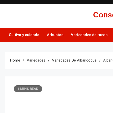
Skip
to
Conse
content
Cultivo y cuidado
Arbustos
Variedades de rosas
Home
Variedades
Variedades De Albaricoque
Albar
6 MINS READ