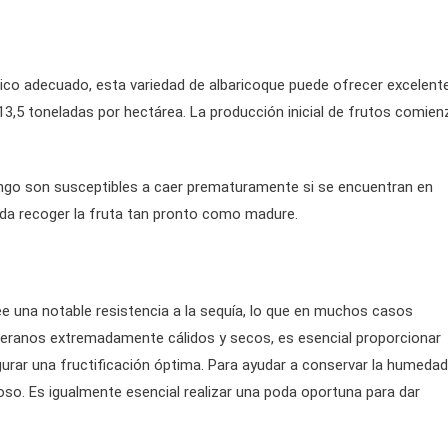
ico adecuado, esta variedad de albaricoque puede ofrecer excelent
13,5 toneladas por hectárea. La producción inicial de frutos comien
kingo son susceptibles a caer prematuramente si se encuentran en
nda recoger la fruta tan pronto como madure.
ee una notable resistencia a la sequía, lo que en muchos casos
 veranos extremadamente cálidos y secos, es esencial proporcionar
gurar una fructificación óptima. Para ayudar a conservar la humedad
ioso. Es igualmente esencial realizar una poda oportuna para dar