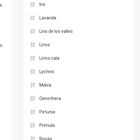
Iris
os
Lavanda
Lirio de los valles
Lirios
es
Lirios cala
Lychnis
Malva
Oenothera
Petunia
Prímula
Rosas