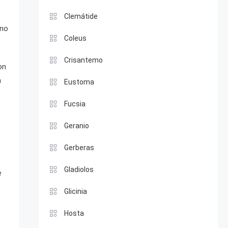
Clemátide
ono
Coleus
Crisantemo
on
n
Eustoma
Fucsia
Geranio
Gerberas
Gladiolos
e
Glicinia
Hosta