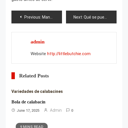
Post
Previous:
Manchas púrpuras en las frambuesas: cómo tratarlas?
Next:
Qué se puede hacer con la corteza de abedul?
navigation
admin
Website
http://littlebutchie.com
Related Posts
Variedades de calabacines
Bola de calabacín
Admin
June 17, 2025
0
9 MINS READ