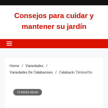
Skip
to
Consejos para cuidar y
content
mantener su jardín
Home
Variedades
Variedades De Calabacines
Calabacín Tintoretto
15 MINS READ