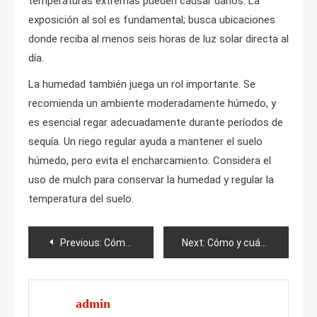
temperaturas extremas pueden causar daños. La
exposición al sol es fundamental; busca ubicaciones
donde reciba al menos seis horas de luz solar directa al
día.
La humedad también juega un rol importante. Se
recomienda un ambiente moderadamente húmedo, y
es esencial regar adecuadamente durante períodos de
sequía. Un riego regular ayuda a mantener el suelo
húmedo, pero evita el encharcamiento. Considera el
uso de mulch para conservar la humedad y regular la
temperatura del suelo.
Post
Previous:
Cómo hacer que el eneldo brote rápidamente?
Next:
Cómo y cuándo florecen los cerezos?
navigation
admin