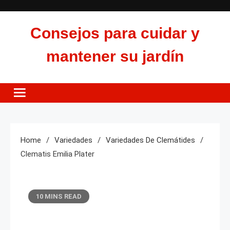
Skip
to
Consejos para cuidar y
content
mantener su jardín
Home
Variedades
Variedades De Clemátides
Clematis Emilia Plater
10 MINS READ