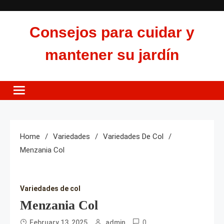
Skip
to
Consejos para cuidar y
content
mantener su jardín
Home
Variedades
Variedades De Col
Menzania Col
Variedades de col
Menzania Col
0
February 13, 2025
admin