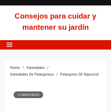
Skip
to
Consejos para cuidar y
content
mantener su jardín
Home
Variedades
Variedades De Pelargonios
Pelargonio SE Rapunzel
11 MINS READ