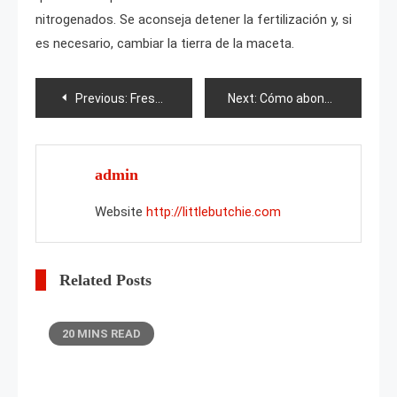
nitrogenados. Se aconseja detener la fertilización y, si
es necesario, cambiar la tierra de la maceta.
Post
Previous:
Fresa Juan
Next:
Cómo abonar los pimientos para que crezcan?
navigation
admin
Website
http://littlebutchie.com
Related Posts
20 MINS READ