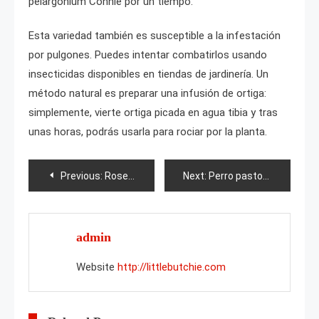
pelargonium Connie por un tiempo.
Esta variedad también es susceptible a la infestación
por pulgones. Puedes intentar combatirlos usando
insecticidas disponibles en tiendas de jardinería. Un
método natural es preparar una infusión de ortiga:
simplemente, vierte ortiga picada en agua tibia y tras
unas horas, podrás usarla para rociar por la planta.
Post
Previous:
Rose Weiss Wolke
Next:
Perro pastor de Europa del Este
navigation
admin
Website
http://littlebutchie.com