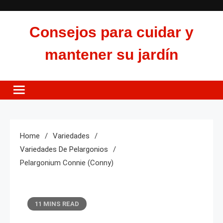
Skip
to
Consejos para cuidar y
content
mantener su jardín
Home
Variedades
Variedades De Pelargonios
Pelargonium Connie (Conny)
11 MINS READ