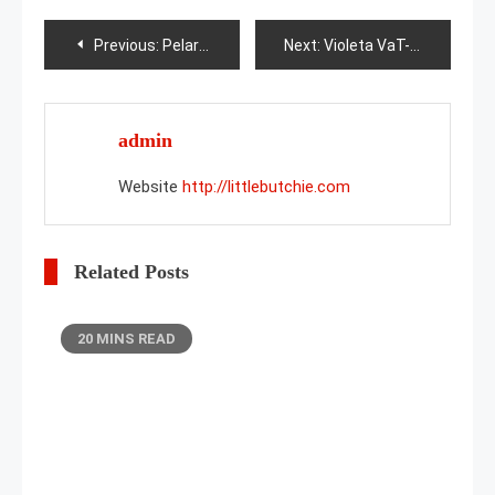
Post
Previous:
Pelargonium Irida Blueberry Drop
Next:
Violeta VaT-Pion
navigation
admin
Website
http://littlebutchie.com
Related Posts
20 MINS READ