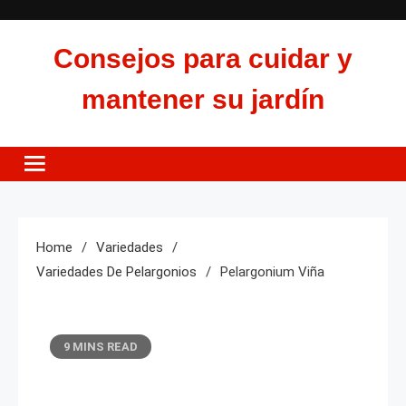
Skip
to
Consejos para cuidar y
content
mantener su jardín
Home
Variedades
Variedades De Pelargonios
Pelargonium Viña
9 MINS READ