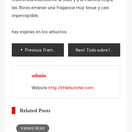
las flores emanan una fragancia muy tenue y casi
imperceptible;
hay espinas en los arbustos.
Post
Previous:
Frambuesa Valentina
Next:
Todo sobre la lila jacinto
navigation
admin
Website
http://littlebutchie.com
Related Posts
9 MINS READ