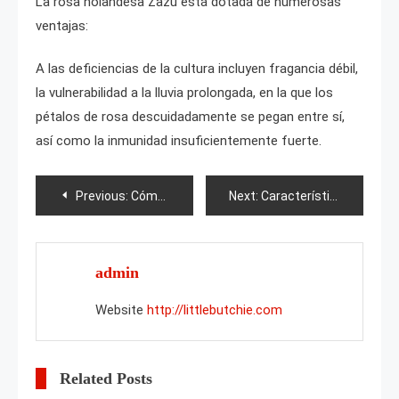
La rosa holandesa Zazu está dotada de numerosas
ventajas:
A las deficiencias de la cultura incluyen fragancia débil,
la vulnerabilidad a la lluvia prolongada, en la que los
pétalos de rosa descuidadamente se pegan entre sí,
así como la inmunidad insuficientemente fuerte.
Post
Previous:
Cómo reanimar rosas marchitas en un jarrón?
Next:
Características de la poda de alychas
navigation
admin
Website
http://littlebutchie.com
Related Posts