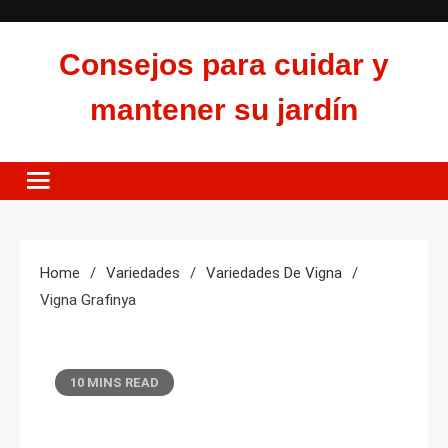
Skip
to
Consejos para cuidar y
content
mantener su jardín
Home
Variedades
Variedades De Vigna
Vigna Grafinya
10 MINS READ