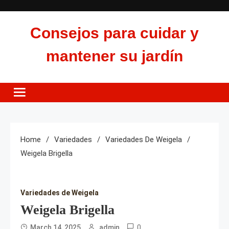
Skip
to
Consejos para cuidar y
content
mantener su jardín
Home
Variedades
Variedades De Weigela
Weigela Brigella
Variedades de Weigela
Weigela Brigella
0
March 14, 2025
admin