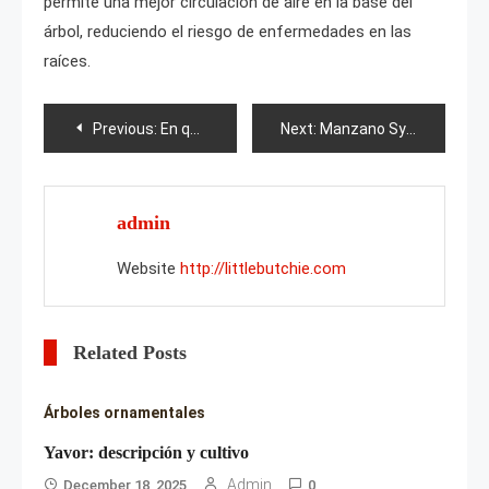
permite una mejor circulación de aire en la base del
árbol, reduciendo el riesgo de enfermedades en las
raíces.
Post
Previous:
En qué se diferencia el álamo temblón del chopo?
Next:
Manzano Syabryna
navigation
admin
Website
http://littlebutchie.com
Related Posts
Árboles ornamentales
Yavor: descripción y cultivo
Admin
December 18, 2025
0