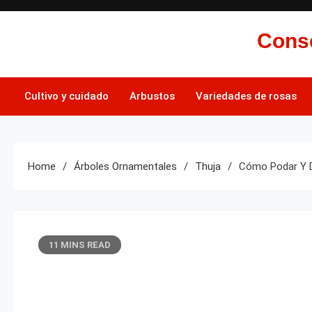
Skip
to
Conse
content
Cultivo y cuidado
Arbustos
Variedades de rosas
Home
Árboles Ornamentales
Thuja
Cómo Podar Y 
11 MINS READ