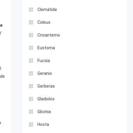
Clemátide
Coleus
te
Y
Crisantemo
Eustoma
a
Fucsia
l
Geranio
 de
Gerberas
Gladiolos
Glicinia
a
Hosta