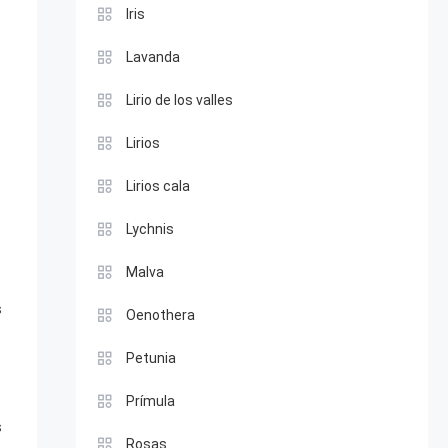
Iris
Lavanda
Lirio de los valles
Lirios
Lirios cala
Lychnis
s
Malva
s
Oenothera
Petunia
Prímula
s
Rosas