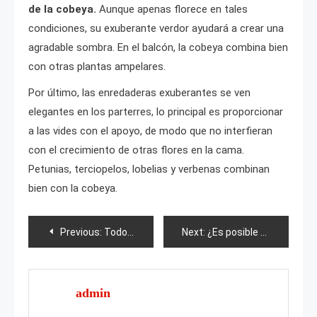
de la cobeya.
Aunque apenas florece en tales
condiciones, su exuberante verdor ayudará a crear una
agradable sombra. En el balcón, la cobeya combina bien
con otras plantas ampelares.
Por último, las enredaderas exuberantes se ven
elegantes en los parterres, lo principal es proporcionar
a las vides con el apoyo, de modo que no interfieran
con el crecimiento de otras flores en la cama.
Petunias, terciopelos, lobelias y verbenas combinan
bien con la cobeya.
Post
Previous:
Todo sobre la catalpa bignonia
Next:
¿Es posible plantar un manzano y un ciruelo juntos??
navigation
admin