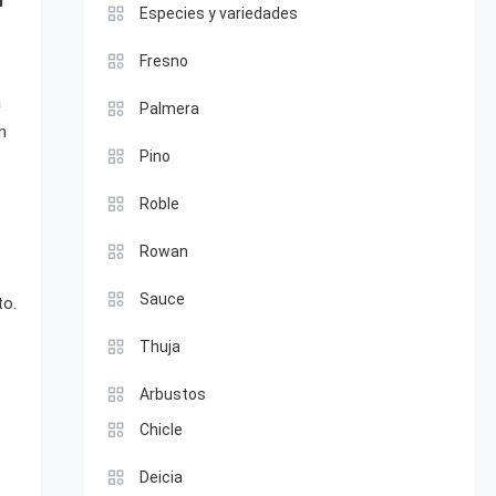
r
Especies y variedades
Fresno
a
Palmera
n
Pino
Roble
Rowan
Sauce
to.
Thuja
Arbustos
Chicle
Deicia