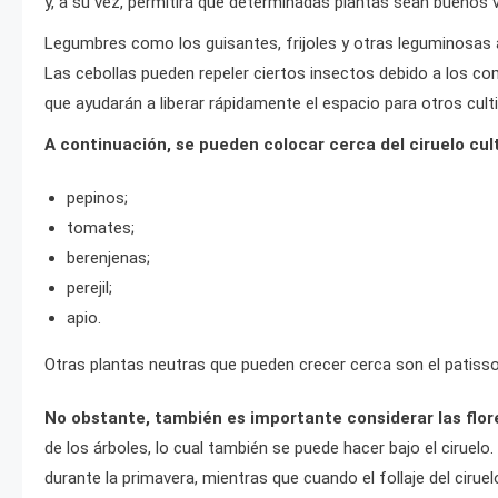
y, a su vez, permitirá que determinadas plantas sean buenos v
Legumbres como los guisantes, frijoles y otras leguminosas a
Las cebollas pueden repeler ciertos insectos debido a los co
que ayudarán a liberar rápidamente el espacio para otros cult
A continuación, se pueden colocar cerca del ciruelo cul
pepinos;
tomates;
berenjenas;
perejil;
apio.
Otras plantas neutras que pueden crecer cerca son el patisson,
No obstante, también es importante considerar las flor
de los árboles, lo cual también se puede hacer bajo el ciruelo.
durante la primavera, mientras que cuando el follaje del cirue