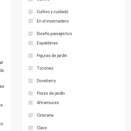
Cultivo y cuidado
En el invernadero
Diseño paisajístico
Espalderas
Figuras de jardín
ol
Tocones
 de
Doveberry
las
Flores de jardín
Altramuces
a.
Cineraria
so
Clavo