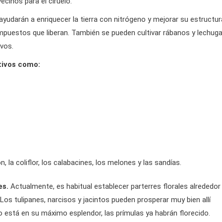
ecinos para el ciruelo.
yudarán a enriquecer la tierra con nitrógeno y mejorar su estructur
mpuestos que liberan. También se pueden cultivar rábanos y lechuga
ivos.
tivos como:
 la coliflor, los calabacines, los melones y las sandías.
es.
Actualmente, es habitual establecer parterres florales alrededor
 Los tulipanes, narcisos y jacintos pueden prosperar muy bien allí
lo está en su máximo esplendor, las prímulas ya habrán florecido.