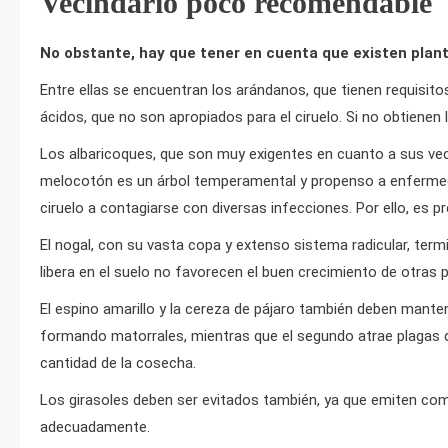
Vecindario poco recomendable
No obstante, hay que tener en cuenta que existen planta
Entre ellas se encuentran los arándanos, que tienen requisit
ácidos, que no son apropiados para el ciruelo. Si no obtienen 
Los albaricoques, que son muy exigentes en cuanto a sus veci
melocotón es un árbol temperamental y propenso a enfermedad
ciruelo a contagiarse con diversas infecciones. Por ello, es p
El nogal, con su vasta copa y extenso sistema radicular, term
libera en el suelo no favorecen el buen crecimiento de otras p
El espino amarillo y la cereza de pájaro también deben manten
formando matorrales, mientras que el segundo atrae plagas q
cantidad de la cosecha.
Los girasoles deben ser evitados también, ya que emiten co
adecuadamente.