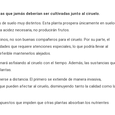
s que jamás deberían ser cultivadas junto al ciruelo.
os de suelo muy distintos. Esta planta prospera únicamente en suelo
la acidez necesaria, no producirán frutos.
nos, no son buenas compañeros para el ciruelo. Por su parte, el
es que requiere atenciones especiales, lo que podría llevar al
referible mantenerlos alejados.
inará asfixiando al ciruelo con el tiempo. Además, las sustancias qu
lantas.
erse a distancia. El primero se extiende de manera invasiva,
ue pueden afectar al ciruelo, disminuyendo tanto la calidad como l
mpuestos que impiden que otras plantas absorban los nutrientes