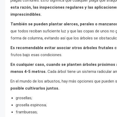
plagas comunes. Esto significa que cualquier plaga que ataq
esta razón, las inspecciones regulares y las aplicacio
imprescindibles.
También se pueden plantar alerces, perales o manzanos
que todos reciban suficiente luz y que las copas de unos no 
forma de columna, evitando así que los árboles se obstaculice
Es recomendable evitar asociar otros árboles frutales co
frutos bajo esas condiciones.
En cualquier caso, cuando se planten árboles próximos al
menos 4-5 metros.
Cada árbol tiene un sistema radicular am
En el mundo de los arbustos, hay más opciones que pueden sit
posible cultivarlos juntos.
grosellas;
grosella espinosa;
frambuesas;