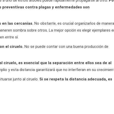
ue a uno de estos árboles puede rápidamente propagarse al otro.
Po
nes preventivas contra plagas y enfermedades son
 en las cercanías.
No obstante, es crucial organizarlos de maner
generen sombra sobre otros. La mejor opción es elegir ejemplares e
n entre sí.
n el ciruelo.
No se puede contar con una buena producción de
 ciruelo, es esencial que la separación entre ellos sea de al
plio y esta distancia garantizará que no interfieran en su crecimien
uarse junto al ciruelo.
Si se respeta la distancia adecuada, es