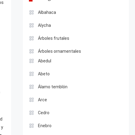
os
Albahaca
Alycha
Árboles frutales
Árboles ornamentales
Abedul
Abeto
Álamo temblón
a
Arce
Cedro
ad
Enebro
 y