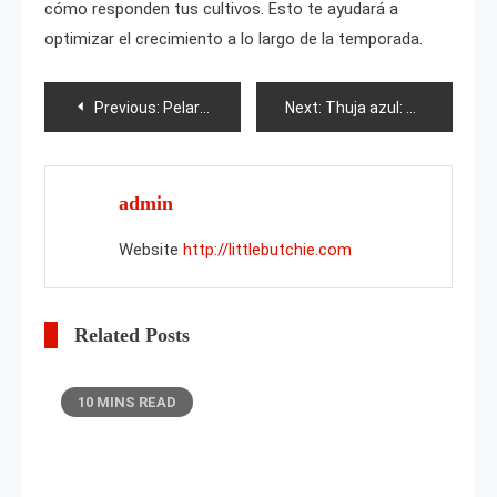
cómo responden tus cultivos. Esto te ayudará a
optimizar el crecimiento a lo largo de la temporada.
Post
Previous:
Pelargonium Leona Faverol
Next:
Thuja azul: descripción, plantación y cuidados
navigation
admin
Website
http://littlebutchie.com
Related Posts
10 MINS READ