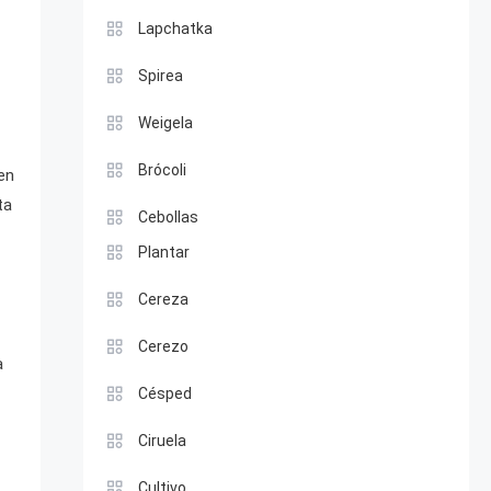
Lapchatka
Spirea
Weigela
Brócoli
en
ta
Cebollas
Plantar
Cereza
Cerezo
a
Césped
Ciruela
Cultivo