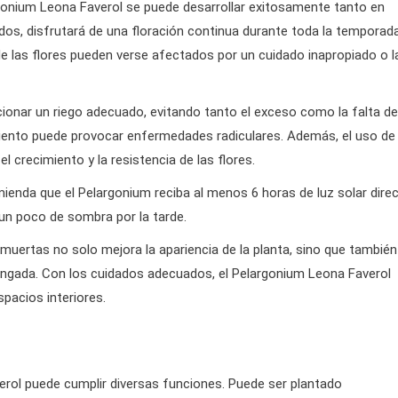
rgonium Leona Faverol se puede desarrollar exitosamente tanto en
lados, disfrutará de una floración continua durante toda la temporad
 de las flores pueden verse afectados por un cuidado inapropiado o l
ionar un riego adecuado, evitando tanto el exceso como la falta de
miento puede provocar enfermedades radiculares. Además, el uso de
el crecimiento y la resistencia de las flores.
omienda que el Pelargonium reciba al menos 6 horas de luz solar dire
 un poco de sombra por la tarde.
s muertas no solo mejora la apariencia de la planta, sino que también
ongada. Con los cuidados adecuados, el Pelargonium Leona Faverol
pacios interiores.
verol puede cumplir diversas funciones. Puede ser plantado