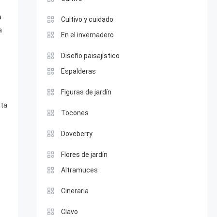
a
Cultivo y cuidado
a
En el invernadero
Diseño paisajístico
Espalderas
Figuras de jardín
cta
Tocones
Doveberry
Flores de jardín
Altramuces
Cineraria
Clavo