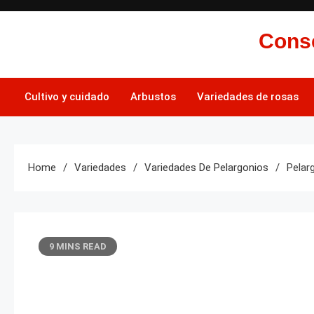
Skip
to
Conse
content
Cultivo y cuidado
Arbustos
Variedades de rosas
Home
Variedades
Variedades De Pelargonios
Pelar
9 MINS READ