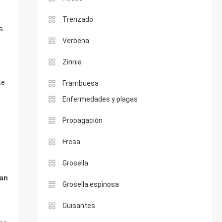
Trenzado
s.
Verbena
Zinnia
te
Frambuesa
Enfermedades y plagas
Propagación
Fresa
Grosella
ran
Grosella espinosa
Guisantes