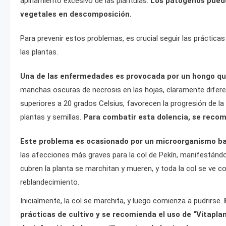
apiñamiento excesivo de las plántulas.
Los patógenos pueden
vegetales en descomposición.
Para prevenir estos problemas, es crucial seguir las prácticas
las plantas.
Una de las enfermedades es provocada por un hongo que
manchas oscuras de necrosis en las hojas, claramente difere
superiores a 20 grados Celsius, favorecen la progresión de 
plantas y semillas.
Para combatir esta dolencia, se recomi
Este problema es ocasionado por un microorganismo bac
las afecciones más graves para la col de Pekín, manifestándo
cubren la planta se marchitan y mueren, y toda la col se ve 
reblandecimiento.
Inicialmente, la col se marchita, y luego comienza a pudrirse.
prácticas de cultivo y se recomienda el uso de “Vitaplan