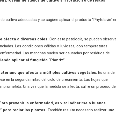
 provenir de suelos de cultivo sin rotación o de restos
 de cultivo adecuadas y se sugiere aplicar el producto “Phytolavin” e
 afecta a diversas coles.
Con esta patología, se pueden observa
nciadas. Las condiciones cálidas y lluviosas, con temperaturas
la enfermedad. Las manchas suelen ser causadas por residuos de
enda aplicar el fungicida “Planriz”.
teriano que afecta a múltiples cultivos vegetales.
Es una de
se en la segunda mitad del ciclo de crecimiento. Las hojas que
comprometida. Una vez que la médula se afecta, sufre un proceso de
Para prevenir la enfermedad, es vital adherirse a buenas
” para rociar las plantas.
También resulta necesario realizar
una