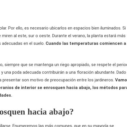
solar. Por ello, es necesario ubicarlos en espacios bien iluminados. Si
e miren al este, sur o oeste. Durante el verano, la planta estará más
es adecuadas en el suelo.
Cuando las temperaturas comiencen a
ño, siempre que se mantenga un riego apropiado, se respete el peri
l y una poda adecuada contribuirán a una floración abundante. Dado
a presentar son motivo de preocupación entre los jardineros.
Vamo
geranios de interior se enrosquen hacia abajo, los métodos par
dades.
rosquen hacia abajo?
nrollarse. Enumeremos las más comunes, que en su mayoría se