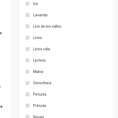
Iris
Lavanda
Lirio de los valles
o
Lirios
Lirios cala
Lychnis
Malva
Oenothera
s
Petunia
Prímula
de
Rosas