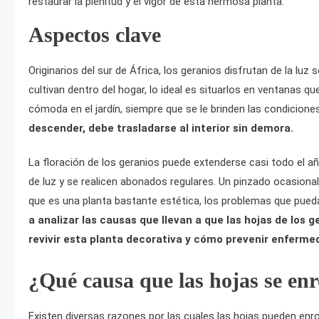
restaurar la plenitud y el vigor de esta hermosa planta.
Aspectos clave
Originarios del sur de África, los geranios disfrutan de la luz 
cultivan dentro del hogar, lo ideal es situarlos en ventanas qu
cómoda en el jardín, siempre que se le brinden las condicion
descender, debe trasladarse al interior sin demora.
La floración de los geranios puede extenderse casi todo el a
de luz y se realicen abonados regulares. Un pinzado ocasiona
que es una planta bastante estética, los problemas que pued
a analizar las causas que llevan a que las hojas de los 
revivir esta planta decorativa y cómo prevenir enferme
¿Qué causa que las hojas se en
Existen diversas razones por las cuales las hojas pueden e