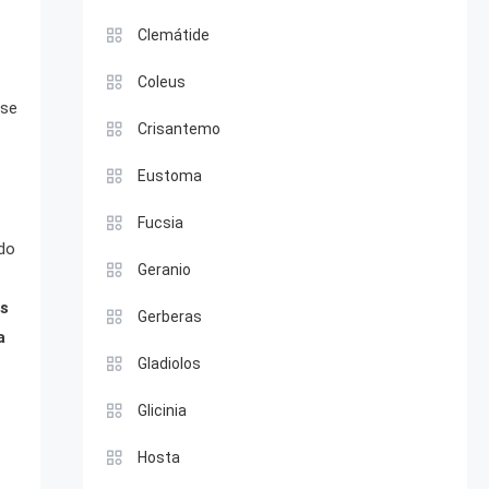
Clemátide
Coleus
 se
Crisantemo
Eustoma
Fucsia
odo
Geranio
s
Gerberas
a
Gladiolos
Glicinia
Hosta