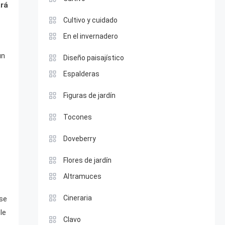
ará
Cultivo y cuidado
En el invernadero
un
Diseño paisajístico
Espalderas
Figuras de jardín
Tocones
Doveberry
Flores de jardín
Altramuces
Cineraria
 se
le
Clavo