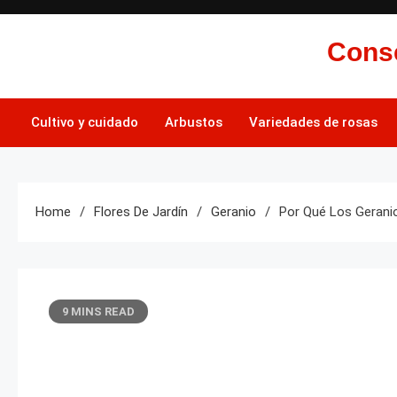
Skip
to
Conse
content
Cultivo y cuidado
Arbustos
Variedades de rosas
Home
Flores De Jardín
Geranio
Por Qué Los Gerani
9 MINS READ