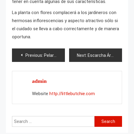
tener en cuenta algunas de sus características.
La planta con flores complacerá a los jardineros con
hermosas inflorescencias y aspecto atractivo sólo si
el cuidado se lleva a cabo correctamente y de manera
oportuna.
Post
Previous:
Pelargonium Mariposa de bronce
Next:
Escarcha Ártica Violeta
navigation
admin
Website
http://littlebutchie.com
Search
for: