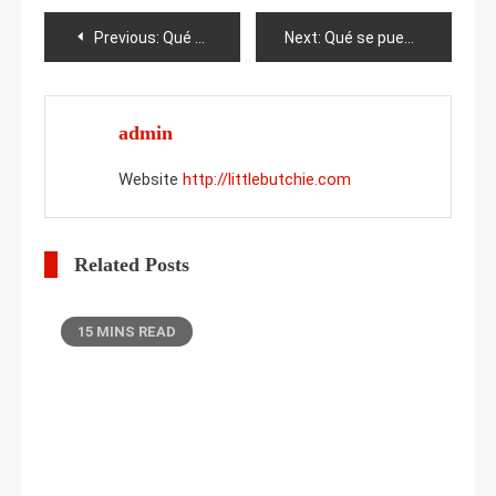
Post
Previous:
Qué se puede hacer con la corteza de abedul?
Next:
Qué se puede plantar junto a los albaricoques?
navigation
admin
Website
http://littlebutchie.com
Related Posts
15 MINS READ