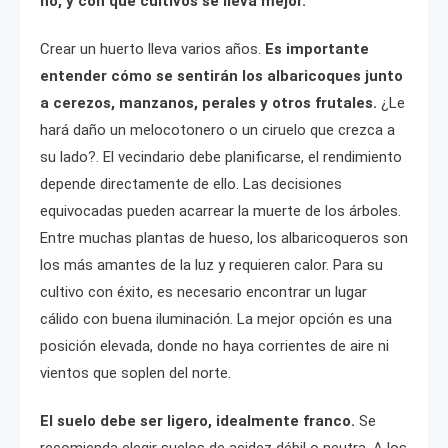
no, y con qué cultivos se lleva mejor.
Crear un huerto lleva varios años.
Es importante
entender cómo se sentirán los albaricoques junto
a cerezos, manzanos, perales y otros frutales.
¿Le
hará daño un melocotonero o un ciruelo que crezca a
su lado?. El vecindario debe planificarse, el rendimiento
depende directamente de ello. Las decisiones
equivocadas pueden acarrear la muerte de los árboles.
Entre muchas plantas de hueso, los albaricoqueros son
los más amantes de la luz y requieren calor. Para su
cultivo con éxito, es necesario encontrar un lugar
cálido con buena iluminación. La mejor opción es una
posición elevada, donde no haya corrientes de aire ni
vientos que soplen del norte.
El suelo debe ser ligero, idealmente franco.
Se
recomienda elegir suelos de acidez débil o neutra. A los