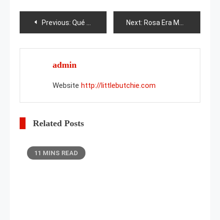
Post
Previous:
Qué plantar junto a un manzano?
Next:
Rosa Era Mondadori
navigation
admin
Website
http://littlebutchie.com
Related Posts
11 MINS READ