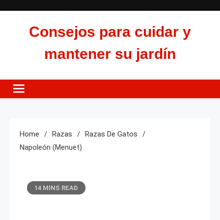
Skip
to
Consejos para cuidar y
content
mantener su jardín
Home
Razas
Razas De Gatos
Napoleón (Menuet)
14 MINS READ