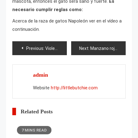
mascota, entonces el gato será sano y fuerte.
Es
necesario cumplir reglas como:
Acerca de la raza de gatos Napoleón ver en el vídeo a
continuación.
Post
Previous:
Violeta LE-Dandy
Next:
Manzano rojo Kraft
navigation
admin
Website
http://littlebutchie.com
Related Posts
7 MINS READ