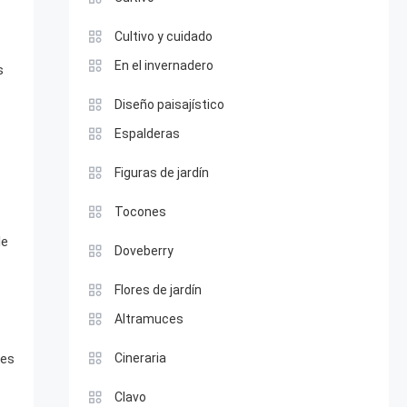
Cultivo y cuidado
En el invernadero
s
Diseño paisajístico
Espalderas
Figuras de jardín
Tocones
de
Doveberry
Flores de jardín
Altramuces
Cineraria
les
Clavo