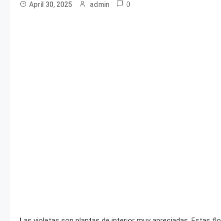
0
April 30, 2025
admin
Las violetas son plantas de interior muy apreciadas. Estas fl