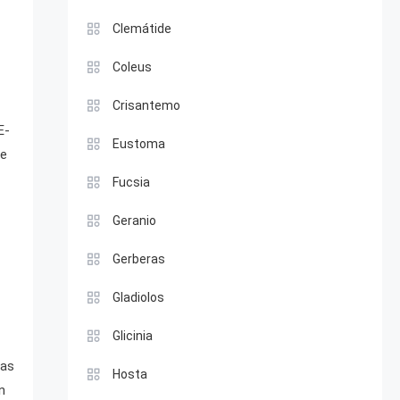
Clemátide
Coleus
Crisantemo
E-
Eustoma
de
Fucsia
Geranio
Gerberas
Gladiolos
Glicinia
tas
Hosta
n