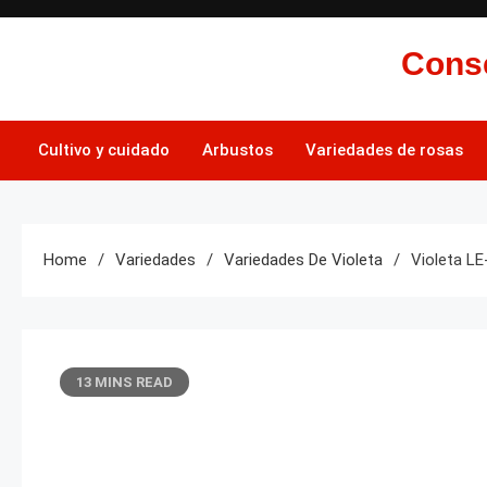
Skip
to
Conse
content
Cultivo y cuidado
Arbustos
Variedades de rosas
Home
Variedades
Variedades De Violeta
Violeta L
13 MINS READ