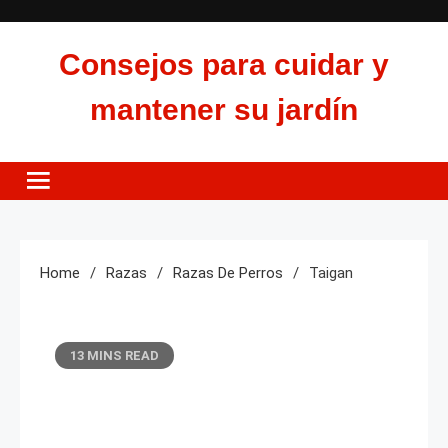
Skip
to
Consejos para cuidar y
content
mantener su jardín
Home
Razas
Razas De Perros
Taigan
13 MINS READ