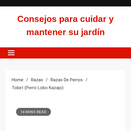
Skip
to
Consejos para cuidar y
content
mantener su jardín
Home
Razas
Razas De Perros
Tobet (perro Lobo Kazajo)
14 MINS READ