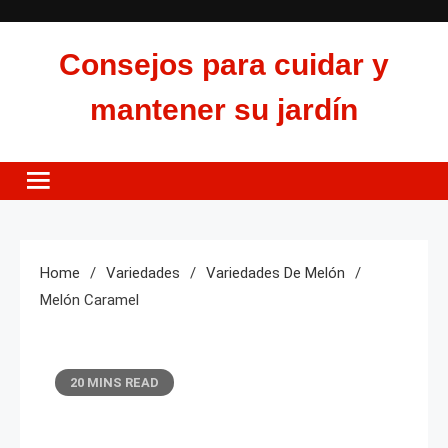
Skip
to
Consejos para cuidar y
content
mantener su jardín
Home
Variedades
Variedades De Melón
Melón Caramel
20 MINS READ