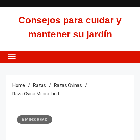
Skip
to
Consejos para cuidar y
content
mantener su jardín
Home
Razas
Razas Ovinas
Raza Ovina Merinoland
6 MINS READ