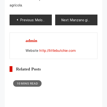
agrícola.
Post
Previous:
Melocotón Champion
Next:
Manzano gitano
navigation
admin
Website
http://littlebutchie.com
Related Posts
10 MINS READ