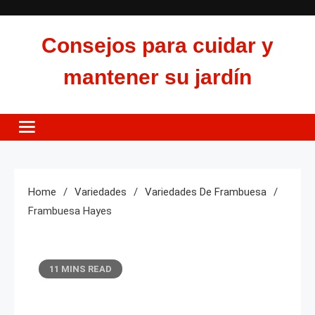
Skip
to
Consejos para cuidar y
content
mantener su jardín
Home
Variedades
Variedades De Frambuesa
Frambuesa Hayes
11 MINS READ