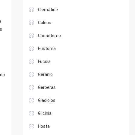
Clemátide
a
Coleus
as
Crisantemo
Eustoma
Fucsia
Geranio
ada
Gerberas
Gladiolos
Glicinia
Hosta