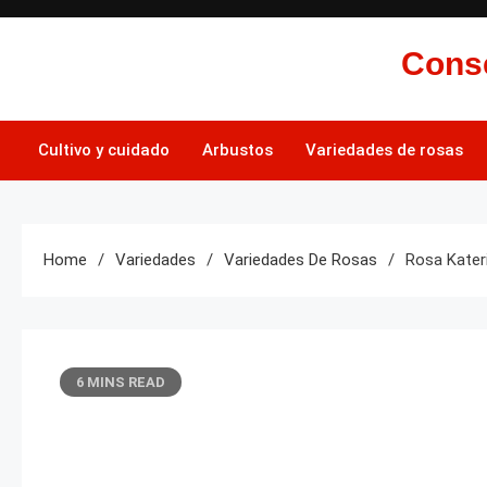
Skip
to
Conse
content
Cultivo y cuidado
Arbustos
Variedades de rosas
Home
Variedades
Variedades De Rosas
Rosa Kater
6 MINS READ